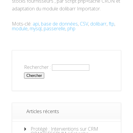
stocks fournisseurs , par script php+tâche CRON et
adaptation du module dolibarr Importator.
Mots-clé:
api
,
base de données
,
CSV
,
dolibarr
,
ftp
,
module
,
mysql
,
passerelle
,
php
Rechercher :
Articles récents
Protégé : Interventions sur CRM