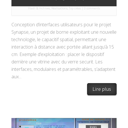
Par
Softpeople
le 8 Mai 2007 dans
Applications / Authoring
,
Flash & Archives
,
Réalisations
,
Top créas
|
0 comments
Conception d’interfaces utilisateurs pour le projet
Synapse, un projet de borne exploitant une nouvelle
technologie, le capacitif spatial, permettant une
interaction à distance avec portée allant jusqu’à 15
cm. Exemple d’exploitation : placer le dispositif
derrière une vitrine avec du verre securit. Les
interfaces, modulaires et paramétrables, s’adaptent
aux...
Lire plus