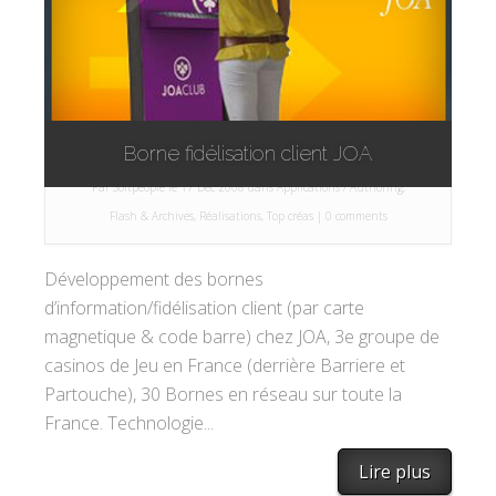
Borne fidélisation client JOA
Par
Softpeople
le 17 Déc 2008 dans
Applications / Authoring
,
Flash & Archives
,
Réalisations
,
Top créas
|
0 comments
Développement des bornes
d’information/fidélisation client (par carte
magnetique & code barre) chez JOA, 3e groupe de
casinos de Jeu en France (derrière Barriere et
Partouche), 30 Bornes en réseau sur toute la
France. Technologie...
Lire plus