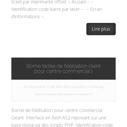
ticket par imprimante offset. – Accueil – –
Identification code barre par laser – – Ecran
d’informations –...
Lire plus
Borne tactile de fidélisation client
pour centre commercial 1
Par
Softpeople
le 17 Oct 2008 dans
Applications / Authoring
,
Flash & Archives
,
Réalisations
|
0 comments
Borne de fidélisation pour centre commercial
Géant. Interface en flash AS2 reposant sur une
base mysql via des scripts PHP. Identification code