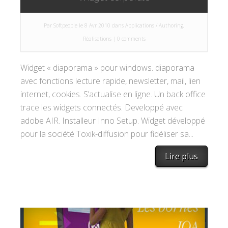
Par
Softpeople
le 8 Avr 2010 dans
Applications / Authoring
,
Réalisations
|
0 comments
Widget « diaporama » pour windows. diaporama
avec fonctions lecture rapide, newsletter, mail, lien
internet, cookies. S’actualise en ligne. Un back office
trace les widgets connectés. Developpé avec
adobe AIR. Installeur Inno Setup. Widget développé
pour la société Toxik-diffusion pour fidéliser sa...
Lire plus