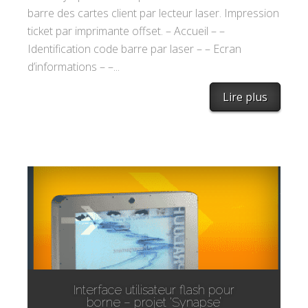
barre des cartes client par lecteur laser. Impression
ticket par imprimante offset. – Accueil – –
Identification code barre par laser – – Ecran
d’informations – –...
Lire plus
Interface utilisateur flash pour
borne – projet ‘Synapse’