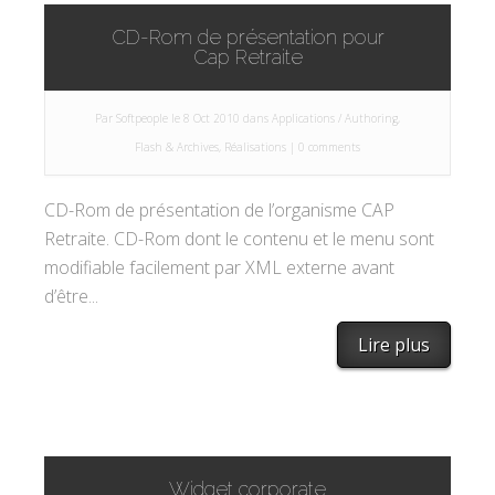
CD-Rom de présentation pour
Cap Retraite
Par
Softpeople
le 8 Oct 2010 dans
Applications / Authoring
,
Flash & Archives
,
Réalisations
|
0 comments
CD-Rom de présentation de l’organisme CAP
Retraite. CD-Rom dont le contenu et le menu sont
modifiable facilement par XML externe avant
d’être...
Lire plus
Widget corporate