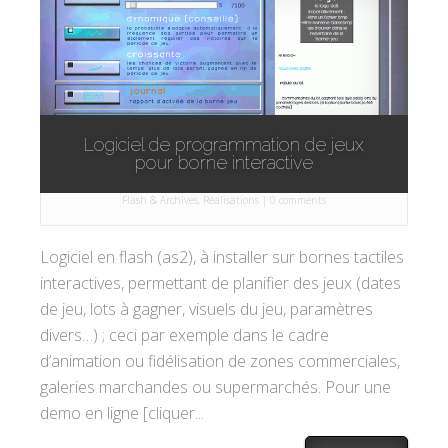
Logiciel de programmation de jeux
pour borne interactive
Par
Softpeople
le 6 Mai 2004 dans
Applications / Authoring
,
Flash & Archives
,
Réalisations
|
0 comments
Logiciel en flash (as2), à installer sur bornes tactiles
interactives, permettant de planifier des jeux (dates
de jeu, lots à gagner, visuels du jeu, paramètres
divers…) ; ceci par exemple dans le cadre
d’animation ou fidélisation de zones commerciales,
galeries marchandes ou supermarchés. Pour une
demo en ligne [cliquer...